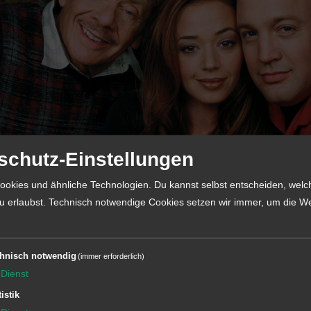
schutz-Einstellungen
ookies und ähnliche Technologien. Du kannst selbst entscheiden, welc
der beliebtesten US-Sitcoms der späten 1990er und 2000er Jahre. 
u erlaubst. Technisch notwendige Cookies setzen wir immer, um die We
nan
, der gemeinsam mit seiner Frau
Carrie
und Schwiegervater
Arth
 die Serie das chaotische, aber liebenswerte Familienleben voller al
komischer Situationen.
st du viele Informationen zu den Episoden und Darstellern sowie e
hnisch notwendig
(immer erforderlich)
ok.
Dienst
tistik