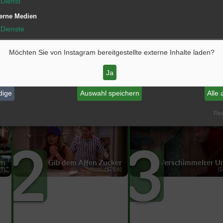
Dienst
Neu auf Instagram
erne Medien
Dienste
e Dienste aktivieren oder deaktivieren
Möchten Sie von
Instagram
bereitgestellte externe Inhalte laden?
 diesem Schalter können Sie alle Dienste aktivieren oder deaktivieren.
Ja
dige
Auswahl speichern
Alle 
Real
2
3
en
Gib dem Affen Zucker
Verschimmelter U
9)
(S2E6)
(