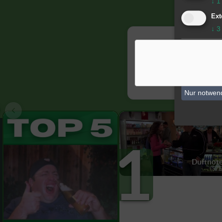
↓
1
Ext
↓
3
All
Mit
Nur notwen
1
Duftnot
(S7E