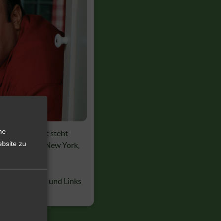
he
Im Mittelpunkt steht
bsite zu
ur
in Queens, New York,
ltäglicher
inige Specials und Links