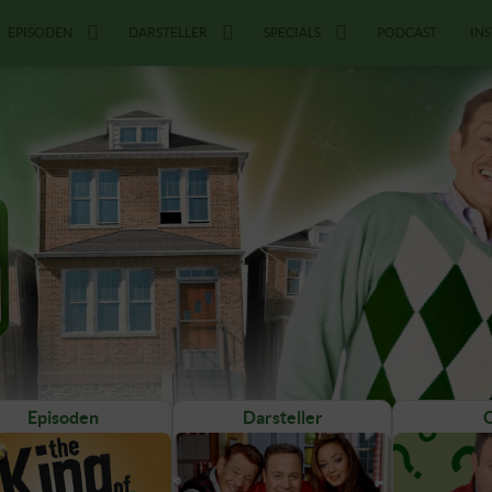
EPISODEN
DARSTELLER
SPECIALS
PODCAST
IN
Episoden
Darsteller